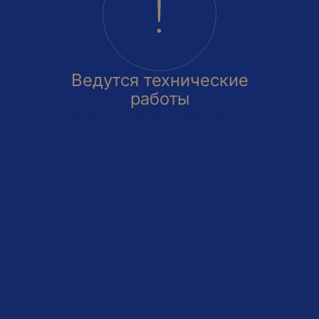
Ведутся технические
работы
Приносим извинения за доставленные
неудобства
овка
На этаже