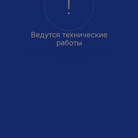
Ведутся технические
работы
Приносим извинения за доставленные
неудобства
овка
На этаже