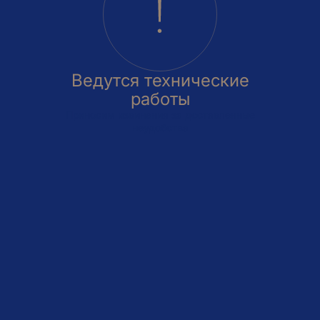
Ведутся технические
работы
Приносим извинения за доставленные
неудобства
овка
На этаже