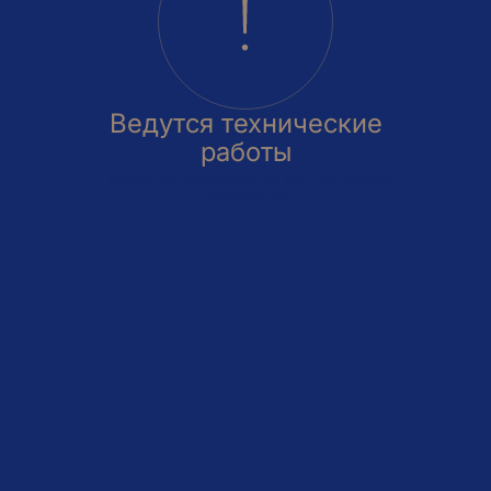
Ведутся технические
работы
Приносим извинения за доставленные
неудобства
овка
На этаже