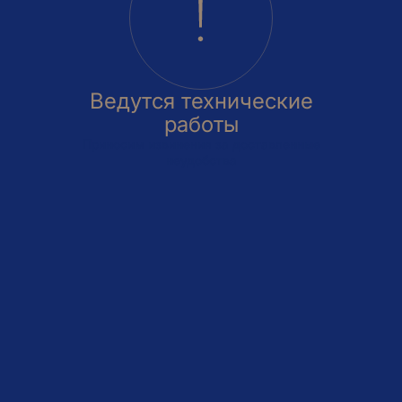
Ведутся технические
работы
Приносим извинения за доставленные
неудобства
овка
На этаже