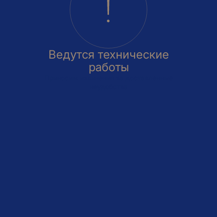
Ведутся технические
работы
Приносим извинения за доставленные
неудобства
овка
На этаже