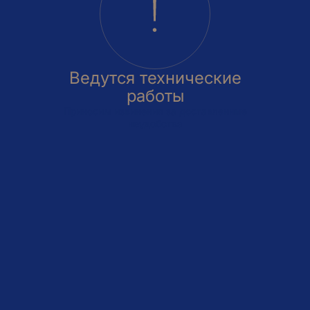
Ведутся технические
работы
Приносим извинения за доставленные
неудобства
овка
На этаже