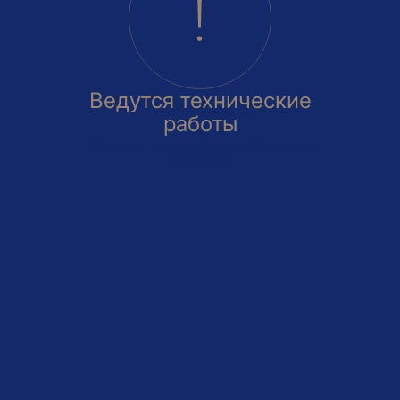
Ведутся технические
работы
Приносим извинения за доставленные
неудобства
овка
На этаже