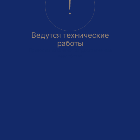
Ведутся технические
работы
Приносим извинения за доставленные
неудобства
овка
На этаже