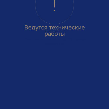
Ведутся технические
работы
Приносим извинения за доставленные
неудобства
овка
На этаже