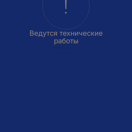
Ведутся технические
работы
Приносим извинения за доставленные
неудобства
овка
На этаже