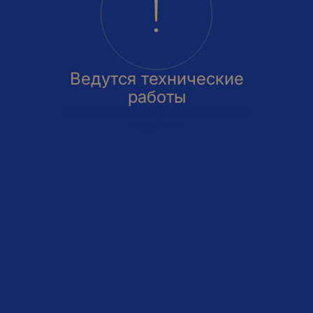
Ведутся технические
работы
Приносим извинения за доставленные
неудобства
овка
На этаже