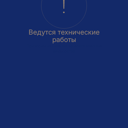
Ведутся технические
работы
Приносим извинения за доставленные
неудобства
овка
На этаже