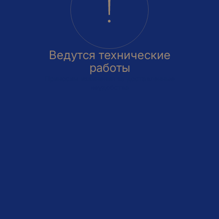
Ведутся технические
работы
Приносим извинения за доставленные
неудобства
овка
На этаже