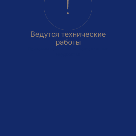
Ведутся технические
работы
Приносим извинения за доставленные
неудобства
овка
На этаже