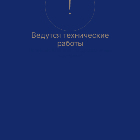
Ведутся технические
работы
Приносим извинения за доставленные
неудобства
овка
На этаже