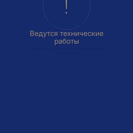
Ведутся технические
работы
Приносим извинения за доставленные
неудобства
овка
На этаже